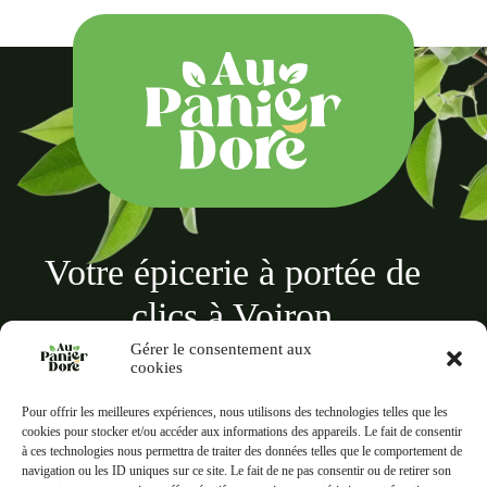
Votre épicerie à portée de
clics à Voiron
Gérer le consentement aux
cookies
Pour offrir les meilleures expériences, nous utilisons des technologies telles que les
cookies pour stocker et/ou accéder aux informations des appareils. Le fait de consentir
à ces technologies nous permettra de traiter des données telles que le comportement de
Au panier doré
navigation ou les ID uniques sur ce site. Le fait de ne pas consentir ou de retirer son
18 Rue des Terreaux, 38500 Voiron