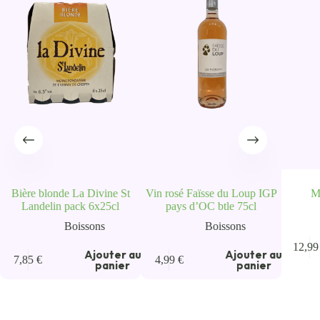
Bière blonde La Divine St
Vin rosé Faïsse du Loup IGP
M
Landelin pack 6x25cl
pays d’OC btle 75cl
Boissons
Boissons
u
12,9
Ajouter au
Ajouter au
7,85
€
4,99
€
panier
panier