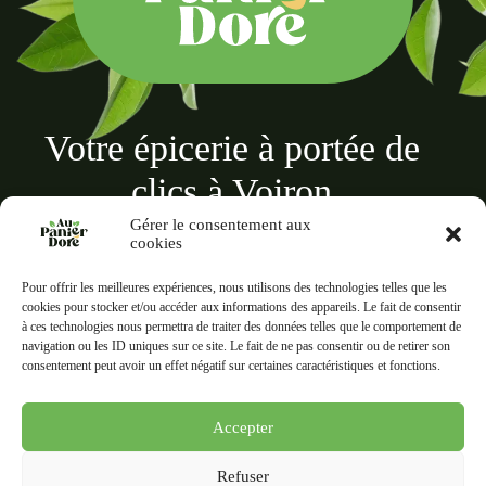
Votre épicerie à portée de
clics à Voiron
Gérer le consentement aux
cookies
Pour offrir les meilleures expériences, nous utilisons des technologies telles que les
cookies pour stocker et/ou accéder aux informations des appareils. Le fait de consentir
à ces technologies nous permettra de traiter des données telles que le comportement de
Au panier doré
navigation ou les ID uniques sur ce site. Le fait de ne pas consentir ou de retirer son
18 Rue des Terreaux, 38500 Voiron
consentement peut avoir un effet négatif sur certaines caractéristiques et fonctions.
Liens rapides
Informations
Accepter
Tous les produits
Mentions légales
Mon compte
C.G.V
Refuser