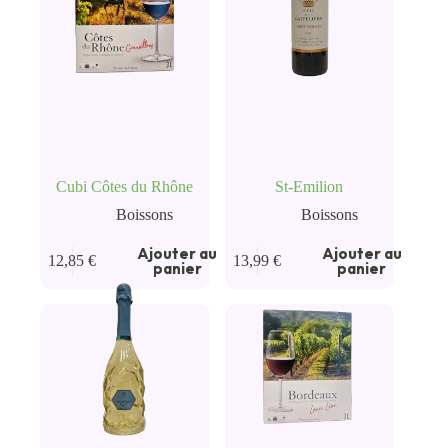
Cubi Côtes du Rhône
St-Emilion
Boissons
Boissons
Ajouter au
Ajouter au
12,85
€
13,99
€
panier
panier