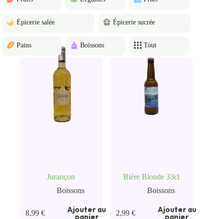
Épicerie salée
Épicerie sucrée
Pains
Boissons
Tout
Jurançon
Bière Blonde 33cl
Boissons
Boissons
Ajouter au
Ajouter au
8,99
€
2,99
€
panier
panier