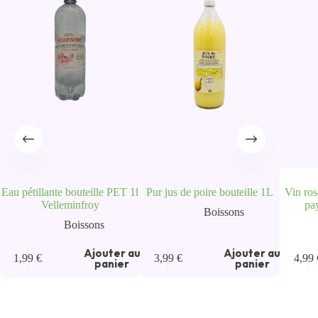
Eau pétillante bouteille PET 1l
Pur jus de poire bouteille 1L
Vin ro
Velleminfroy
pa
Boissons
Boissons
u
Ajouter au
Ajouter au
1,99
€
3,99
€
4,99
panier
panier