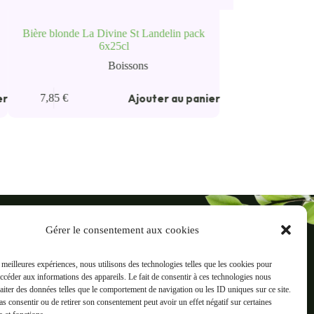
Bière blonde La Divine St Landelin pack
6x25cl
Boissons
er
Ajouter au panier
7,85
€
ré
Gérer le consentement aux cookies
reaux, 38500 Voiron
s meilleures expériences, nous utilisons des technologies telles que les cookies pour
accéder aux informations des appareils. Le fait de consentir à ces technologies nous
Informations
raiter des données telles que le comportement de navigation ou les ID uniques sur ce site.
ts
Mentions légales
pas consentir ou de retirer son consentement peut avoir un effet négatif sur certaines