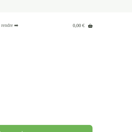
 rendre ➡️
0,00
€