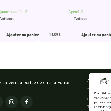
jaune bouteille 1L
Aperol 1L
Boissons
Boissons
Ajouter au panier
Ajouter au pani
14,99
€
Au panier do
e épicerie à portée de clics à Voiron
18 Rue des Ter
Pour offrir le
stocker et/ou 
Liens rapides
permettra de t
Tous les produi
Le fait de ne 