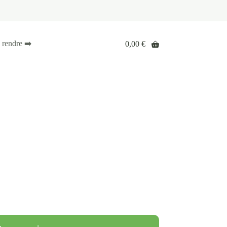
 rendre ➡️
0,00
€