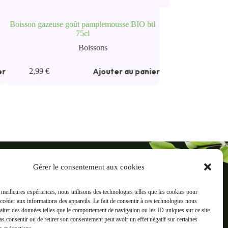
Boisson gazeuse goût pamplemousse BIO btl
75cl
Boissons
er
Ajouter au panier
2,99
€
ré
Gérer le consentement aux cookies
reaux, 38500 Voiron
s meilleures expériences, nous utilisons des technologies telles que les cookies pour
accéder aux informations des appareils. Le fait de consentir à ces technologies nous
Informations
raiter des données telles que le comportement de navigation ou les ID uniques sur ce site.
ts
Mentions légales
pas consentir ou de retirer son consentement peut avoir un effet négatif sur certaines