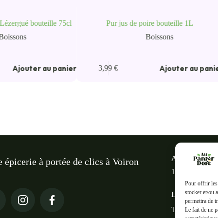
Lézergué bouteille 75cl
Pur jus de poire bouteille 1L
Boissons
Boissons
Ajouter au panier
Ajouter au pani
3,99
€
Au panier do
e épicerie à portée de clics à Voiron
18 Rue des Ter
Pour offrir le
stocker et/ou 
Liens rapides
permettra de t
Tous les produi
Le fait de ne 