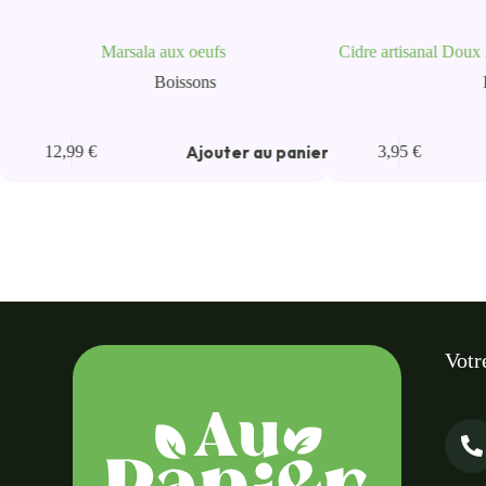
Marsala aux oeufs
Cidre artisanal Doux 
Boissons
r
Ajouter au panier
12,99
€
3,95
€
Votr