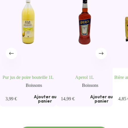
Pur jus de poire bouteille 1L
Aperol 1L
Bière a
Boissons
Boissons
Ajouter au
Ajouter au
3,99
€
14,99
€
4,85
panier
panier
u