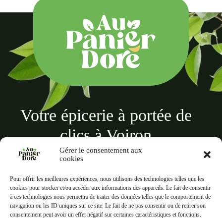
Votre épicerie à portée de
clics à Voiron
Gérer le consentement aux
cookies
Pour offrir les meilleures expériences, nous utilisons des technologies telles que les
cookies pour stocker et/ou accéder aux informations des appareils. Le fait de consentir
à ces technologies nous permettra de traiter des données telles que le comportement de
Au panier doré
navigation ou les ID uniques sur ce site. Le fait de ne pas consentir ou de retirer son
18 Rue des Terreaux, 38500 Voiron
consentement peut avoir un effet négatif sur certaines caractéristiques et fonctions.