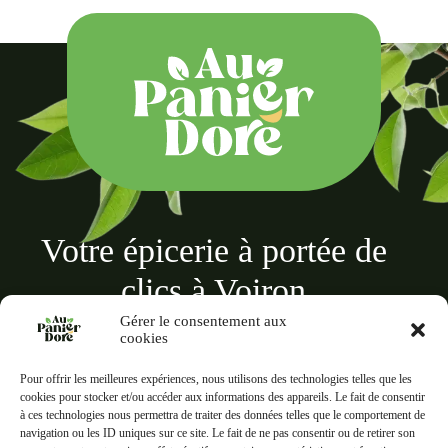
Votre épicerie à portée de
clics à Voiron
Gérer le consentement aux
cookies
Pour offrir les meilleures expériences, nous utilisons des technologies telles que les
cookies pour stocker et/ou accéder aux informations des appareils. Le fait de consentir
à ces technologies nous permettra de traiter des données telles que le comportement de
Au panier doré
navigation ou les ID uniques sur ce site. Le fait de ne pas consentir ou de retirer son
18 Rue des Terreaux, 38500 Voiron