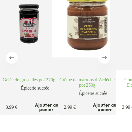
Gelée de groseilles pot 270g
Crème de marrons d’Ardèche
Conf
pot 250g
Do
Épicerie sucrée
Épicerie sucrée
u
Ajouter au
Ajouter au
3,99
€
2,99
€
3,99
panier
panier