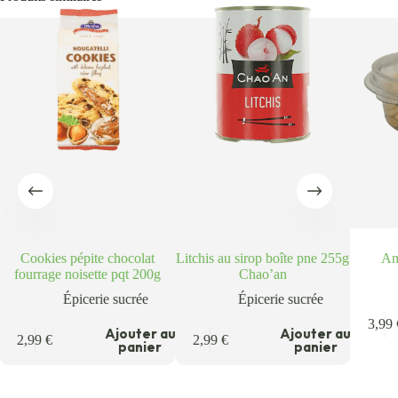
Cookies pépite chocolat
Litchis au sirop boîte pne 255g
Am
fourrage noisette pqt 200g
Chao’an
Épicerie sucrée
Épicerie sucrée
3,99
u
Ajouter au
Ajouter au
2,99
€
2,99
€
panier
panier