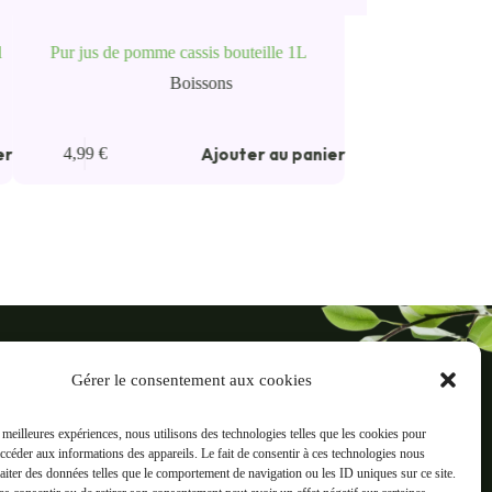
l
Pur jus de pomme cassis bouteille 1L
Boissons
er
Ajouter au panier
4,99
€
ré
Gérer le consentement aux cookies
reaux, 38500 Voiron
s meilleures expériences, nous utilisons des technologies telles que les cookies pour
Informations
accéder aux informations des appareils. Le fait de consentir à ces technologies nous
ts
Mentions légales
raiter des données telles que le comportement de navigation ou les ID uniques sur ce site.