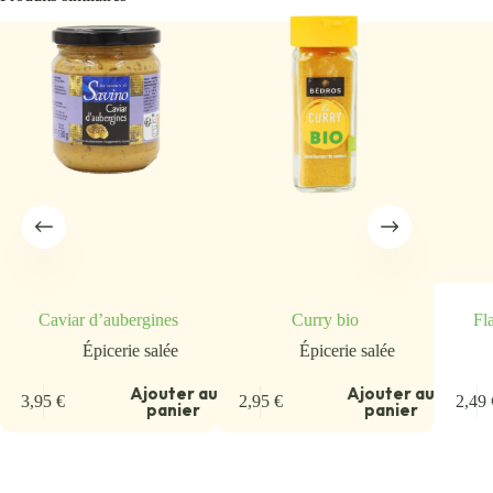
Caviar d’aubergines
Curry bio
Fla
Épicerie salée
Épicerie salée
u
Ajouter au
Ajouter au
3,95
€
2,95
€
2,49
panier
panier