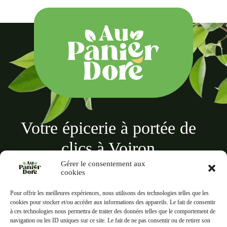
Votre épicerie à portée de
clics à Voiron
Gérer le consentement aux
cookies
Pour offrir les meilleures expériences, nous utilisons des technologies telles que les
cookies pour stocker et/ou accéder aux informations des appareils. Le fait de consentir
à ces technologies nous permettra de traiter des données telles que le comportement de
Au panier doré
navigation ou les ID uniques sur ce site. Le fait de ne pas consentir ou de retirer son
18 Rue des Terreaux, 38500 Voiron