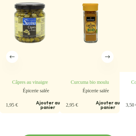
Câpres au vinaigre
Curcuma bio moulu
Co
Épicerie salée
Épicerie salée
u
Ajouter au
Ajouter au
1,95
€
2,95
€
3,50
panier
panier