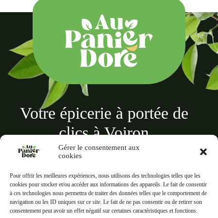
Votre épicerie à portée de
clics à Voiron
Gérer le consentement aux
cookies
Pour offrir les meilleures expériences, nous utilisons des technologies telles que les
cookies pour stocker et/ou accéder aux informations des appareils. Le fait de consentir
à ces technologies nous permettra de traiter des données telles que le comportement de
Au panier doré
navigation ou les ID uniques sur ce site. Le fait de ne pas consentir ou de retirer son
18 Rue des Terreaux, 38500 Voiron
consentement peut avoir un effet négatif sur certaines caractéristiques et fonctions.