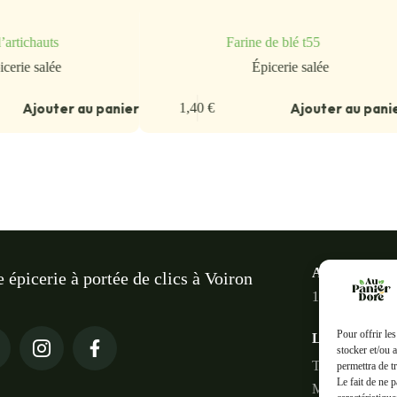
’artichauts
Farine de blé t55
icerie salée
Épicerie salée
Ajouter au panier
Ajouter au pani
1,40
€
Au panier do
e épicerie à portée de clics à Voiron
18 Rue des Ter
Pour offrir le
Liens rapides
stocker et/ou 
Tous les produi
permettra de t
Le fait de ne 
Mon compte