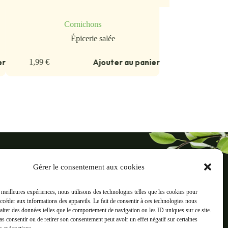
Cornichons
Épicerie salée
er
Ajouter au panier
1,99
€
ré
Gérer le consentement aux cookies
reaux, 38500 Voiron
s meilleures expériences, nous utilisons des technologies telles que les cookies pour
Informations
accéder aux informations des appareils. Le fait de consentir à ces technologies nous
ts
Mentions légales
raiter des données telles que le comportement de navigation ou les ID uniques sur ce site.
pas consentir ou de retirer son consentement peut avoir un effet négatif sur certaines
C.G.V