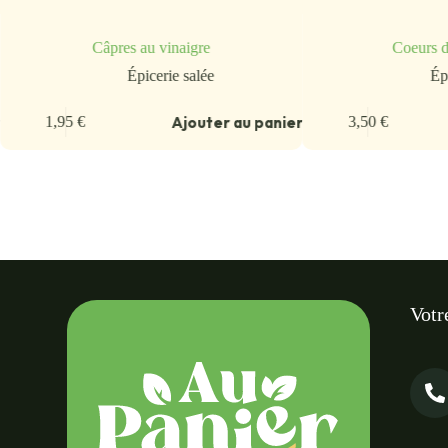
Câpres au vinaigre
Coeurs d
Épicerie salée
Ép
r
Ajouter au panier
1,95
€
3,50
€
Votr