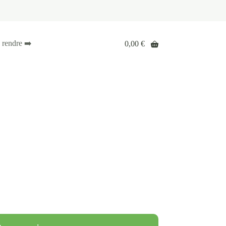
 rendre ➡️
0,00
€