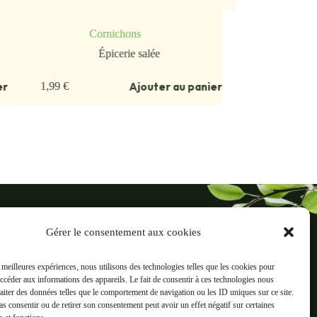
Cornichons
Épicerie salée
er
Ajouter au panier
1,99
€
ré
Gérer le consentement aux cookies
reaux, 38500 Voiron
s meilleures expériences, nous utilisons des technologies telles que les cookies pour
Informations
accéder aux informations des appareils. Le fait de consentir à ces technologies nous
ts
Mentions légales
raiter des données telles que le comportement de navigation ou les ID uniques sur ce site.
pas consentir ou de retirer son consentement peut avoir un effet négatif sur certaines
C.G.V