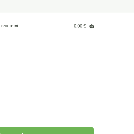
 rendre ➡️
0,00
€