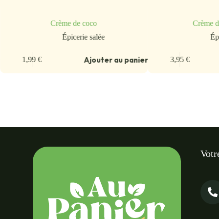
Crème de coco
Crème d’
Épicerie salée
Ép
r
Ajouter au panier
1,99
€
3,95
€
Votr