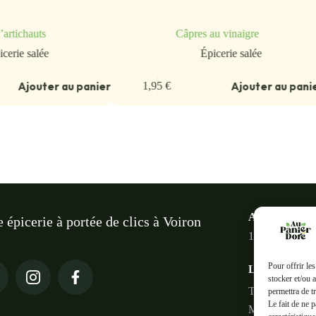
artichauts
Câpres au vinaigre
icerie salée
Épicerie salée
Ajouter au panier
Ajouter au pani
1,95
€
Au panier do
e épicerie à portée de clics à Voiron
18 Rue des Ter
Pour offrir le
Liens rapides
stocker et/ou 
Tous les produi
permettra de t
Le fait de ne 
Mon compte