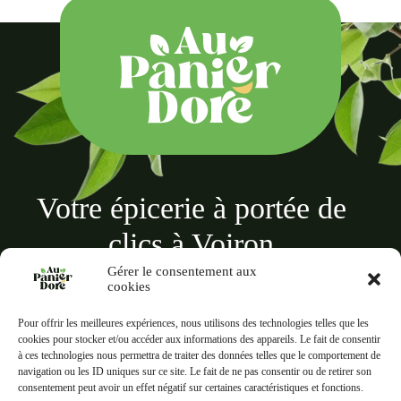
Votre épicerie à portée de
clics à Voiron
Gérer le consentement aux
cookies
Pour offrir les meilleures expériences, nous utilisons des technologies telles que les
cookies pour stocker et/ou accéder aux informations des appareils. Le fait de consentir
à ces technologies nous permettra de traiter des données telles que le comportement de
Au panier doré
navigation ou les ID uniques sur ce site. Le fait de ne pas consentir ou de retirer son
18 Rue des Terreaux, 38500 Voiron
consentement peut avoir un effet négatif sur certaines caractéristiques et fonctions.