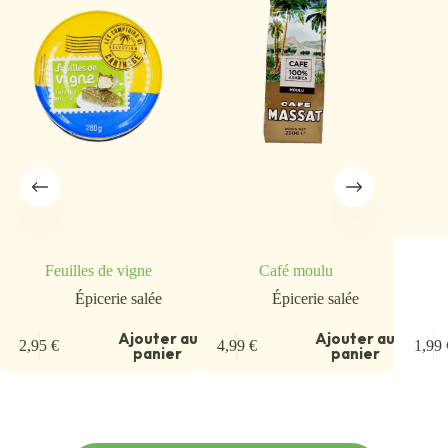
Feuilles de vigne
Café moulu
Épicerie salée
Épicerie salée
Ajouter au
Ajouter au
2,95
€
4,99
€
1,99
panier
panier
u