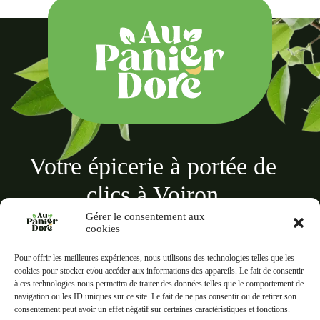
Votre épicerie à portée de
clics à Voiron
Gérer le consentement aux
cookies
Pour offrir les meilleures expériences, nous utilisons des technologies telles que les
cookies pour stocker et/ou accéder aux informations des appareils. Le fait de consentir
à ces technologies nous permettra de traiter des données telles que le comportement de
Au panier doré
navigation ou les ID uniques sur ce site. Le fait de ne pas consentir ou de retirer son
18 Rue des Terreaux, 38500 Voiron
consentement peut avoir un effet négatif sur certaines caractéristiques et fonctions.