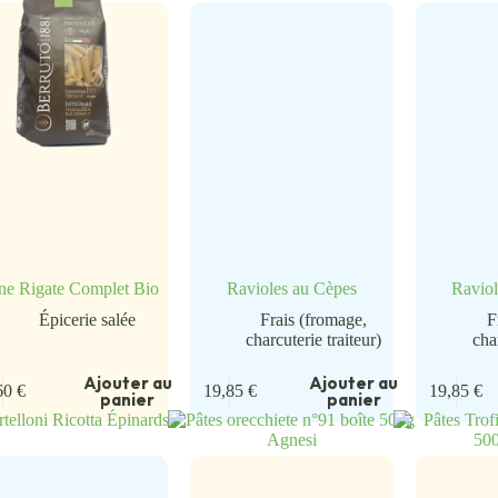
ne Rigate Complet Bio
Ravioles au Cèpes
Raviol
Épicerie salée
Frais (fromage,
F
charcuterie traiteur)
cha
Ajouter au
Ajouter au
60
€
19,85
€
19,85
€
panier
panier