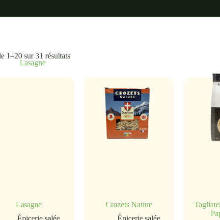
e 1–20 sur 31 résultats
Lasagne
Crozets Nature
Tagliate
Pa
Épicerie salée
Épicerie salée