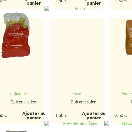
49
€
2,80
€
1,50
€
panier
panier
Tagliatelle
Fusili
Penne
Épicerie salée
Épicerie salée
Ajouter au
Ajouter au
60
€
1,60
€
2,60
€
panier
panier