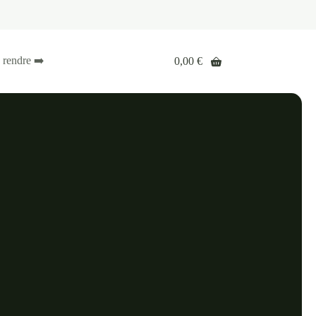
 rendre ➡️
0,00
€