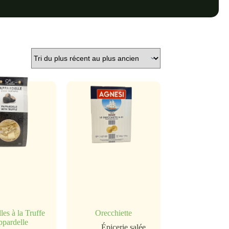
lles à la Truffe
Orecchiette
ppardelle
Épicerie salée