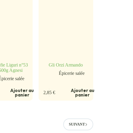
fie Liguri n°53
Gli Orzi Armando
 500g Agnesi
Épicerie salée
Épicerie salée
Ajouter au
Ajouter au
2,85
€
panier
panier
SUIVANT