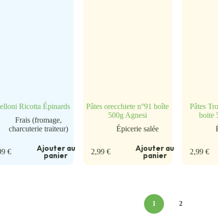
elloni Ricotta Épinards
Pâtes orecchiete n°91 boîte
Pâtes Tro
500g Agnesi
boite
Frais (fromage,
charcuterie traiteur)
Épicerie salée
Ajouter au
Ajouter au
99
€
2,99
€
2,99
€
panier
panier
1
2