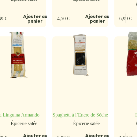
Ajouter au
Ajouter au
49
€
4,50
€
6,99
€
panier
panier
a Linguina Armando
Spaghetti à l’Encre de Sèche
Épicerie salée
Épicerie salée
Ajouter au
Ajouter au