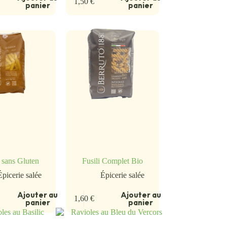
1,50
€
panier
panier
 sans Gluten
Fusili Complet Bio
Épicerie salée
Épicerie salée
Ajouter au
Ajouter au
1,60
€
panier
panier