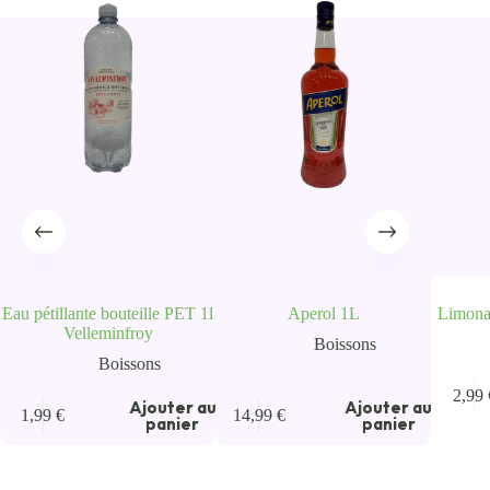
Eau pétillante bouteille PET 1l
Aperol 1L
Limona
Velleminfroy
Boissons
Boissons
2,99
u
Ajouter au
Ajouter au
1,99
€
14,99
€
panier
panier