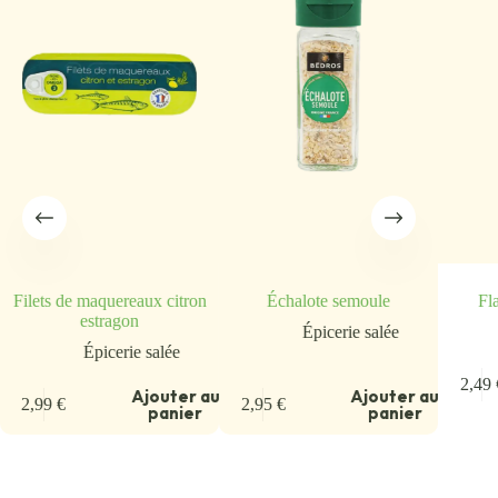
Filets de maquereaux citron
Échalote semoule
Fla
estragon
Épicerie salée
Épicerie salée
u
2,49
Ajouter au
Ajouter au
2,99
€
2,95
€
panier
panier