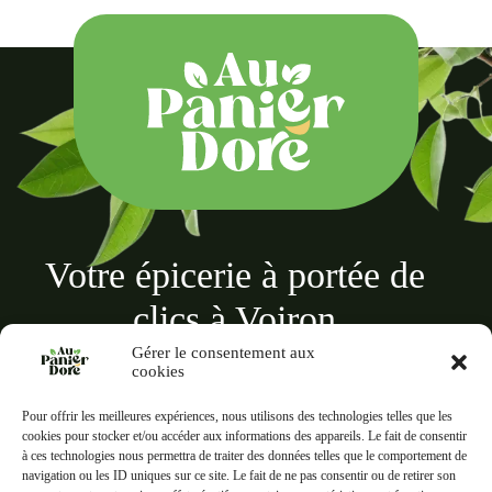
Votre épicerie à portée de
clics à Voiron
Gérer le consentement aux
cookies
Pour offrir les meilleures expériences, nous utilisons des technologies telles que les
cookies pour stocker et/ou accéder aux informations des appareils. Le fait de consentir
à ces technologies nous permettra de traiter des données telles que le comportement de
Au panier doré
navigation ou les ID uniques sur ce site. Le fait de ne pas consentir ou de retirer son
18 Rue des Terreaux, 38500 Voiron