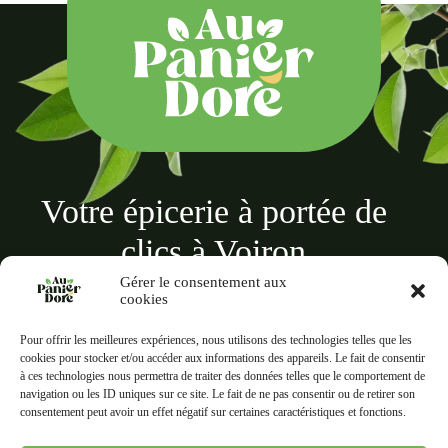
Votre épicerie à portée de
clics à Voiron
Gérer le consentement aux
cookies
Pour offrir les meilleures expériences, nous utilisons des technologies telles que les
cookies pour stocker et/ou accéder aux informations des appareils. Le fait de consentir
à ces technologies nous permettra de traiter des données telles que le comportement de
Au panier doré
navigation ou les ID uniques sur ce site. Le fait de ne pas consentir ou de retirer son
18 Rue des Terreaux, 38500 Voiron
consentement peut avoir un effet négatif sur certaines caractéristiques et fonctions.
Liens rapides
Informations