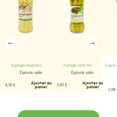
Asperges blanches
Asperge verte bio
Fagots 
Épicerie salée
Épicerie salée
u
Ajouter au
Ajouter au
4,50
€
3,95
€
panier
panier
2,99