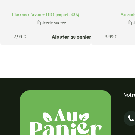
Flocons d’avoine BIO paquet 500g
Amandes
Épicerie sucrée
Épi
r
Ajouter au panier
2,99
€
3,99
€
Votr