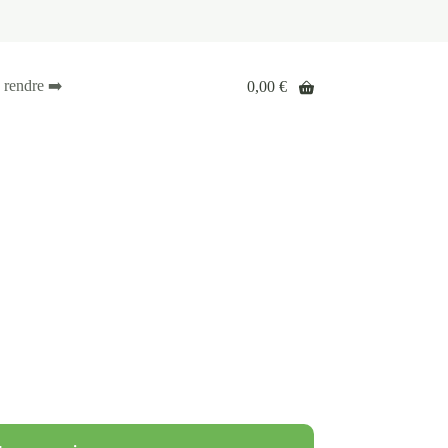
 rendre ➡️
0,00
€