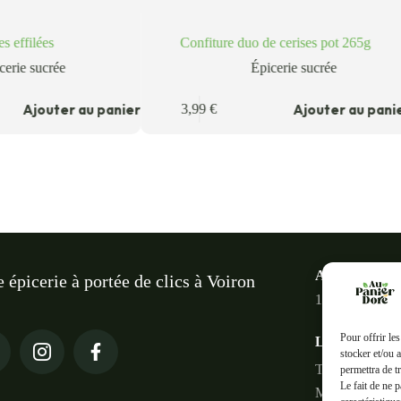
 effilées
Confiture duo de cerises pot 265g
cerie sucrée
Épicerie sucrée
Ajouter au panier
Ajouter au pani
3,99
€
Au panier do
e épicerie à portée de clics à Voiron
18 Rue des Ter
Pour offrir le
Liens rapides
stocker et/ou 
Tous les produi
permettra de t
Le fait de ne 
Mon compte