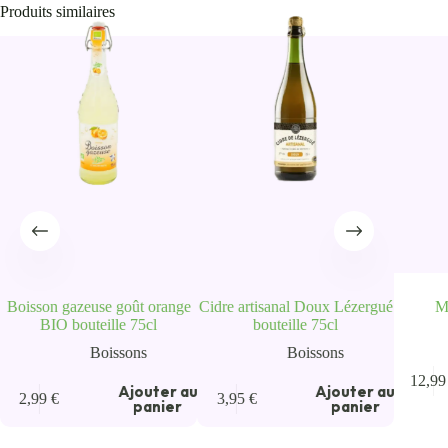
Produits similaires
Boisson gazeuse goût orange
Cidre artisanal Doux Lézergué
M
BIO bouteille 75cl
bouteille 75cl
Boissons
Boissons
12,9
u
Ajouter au
Ajouter au
2,99
€
3,95
€
panier
panier