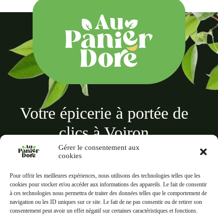
Votre épicerie à portée de
clics à Voiron
Gérer le consentement aux
cookies
Pour offrir les meilleures expériences, nous utilisons des technologies telles que les
cookies pour stocker et/ou accéder aux informations des appareils. Le fait de consentir
à ces technologies nous permettra de traiter des données telles que le comportement de
Au panier doré
navigation ou les ID uniques sur ce site. Le fait de ne pas consentir ou de retirer son
18 Rue des Terreaux, 38500 Voiron
consentement peut avoir un effet négatif sur certaines caractéristiques et fonctions.