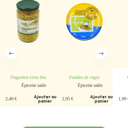
Flageolets extra fins
Feuilles de vigne
Épicerie salée
Épicerie salée
u
Ajouter au
Ajouter au
2,49
€
2,95
€
1,99
panier
panier