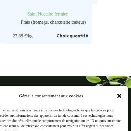
Saint Nectaire fermier
Frais (fromage, charcuterie traiteur)
é
Choix quantité
27,85
€
/kg
ré
Gérer le consentement aux cookies
reaux, 38500 Voiron
s meilleures expériences, nous utilisons des technologies telles que les cookies pour
Informations
accéder aux informations des appareils. Le fait de consentir à ces technologies nous
ts
Mentions légales
raiter des données telles que le comportement de navigation ou les ID uniques sur ce site.
pas consentir ou de retirer son consentement peut avoir un effet négatif sur certaines
C.G.V