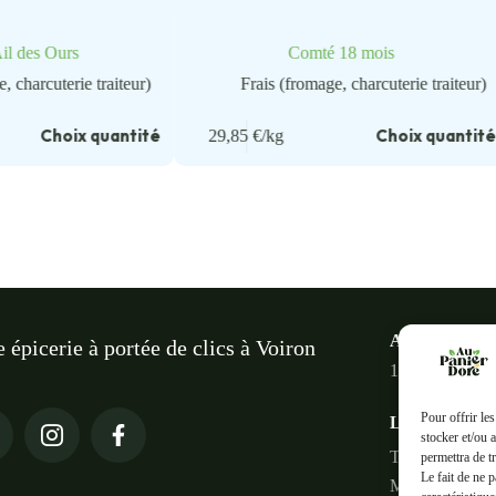
l des Ours
Comté 18 mois
, charcuterie traiteur)
Frais (fromage, charcuterie traiteur)
Choix quantité
Choix quantit
29,85
€
/kg
Au panier do
e épicerie à portée de clics à Voiron
18 Rue des Ter
Pour offrir le
Liens rapides
stocker et/ou 
Tous les produi
permettra de t
Le fait de ne 
Mon compte