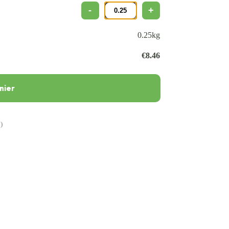
0.25
kg
€
8.46
nier
)