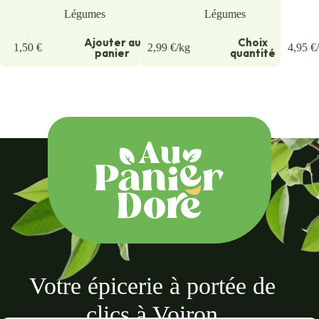
Légumes
Légumes
Ajouter au
Choix
1,50
€
2,99
€
/kg
4,95
€
panier
quantité
Votre épicerie à portée de
clics à Voiron