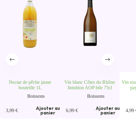
Nectar de pêche jaune
Vin blanc Côtes du Rhône
Vin ro
bouteille 1L
Intuition AOP btle 75cl
pa
Boissons
Boissons
u
Ajouter au
Ajouter au
3,99
€
6,99
€
4,99
panier
panier