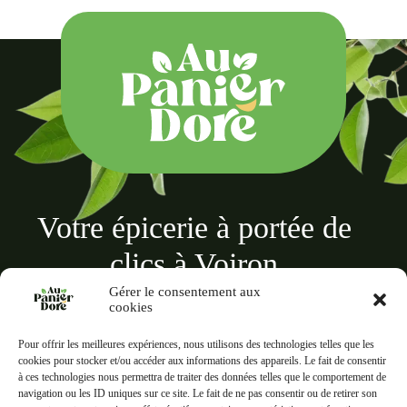
Votre épicerie à portée de
clics à Voiron
Gérer le consentement aux
cookies
Pour offrir les meilleures expériences, nous utilisons des technologies telles que les
cookies pour stocker et/ou accéder aux informations des appareils. Le fait de consentir
à ces technologies nous permettra de traiter des données telles que le comportement de
Au panier doré
navigation ou les ID uniques sur ce site. Le fait de ne pas consentir ou de retirer son
18 Rue des Terreaux, 38500 Voiron