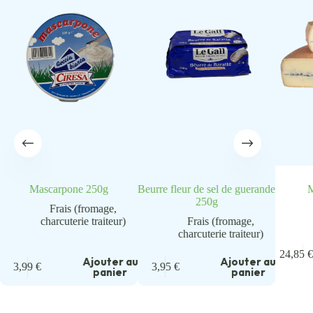
Mascarpone 250g
Beurre fleur de sel de guerande
M
250g
Frais (fromage,
charcuterie traiteur)
Frais (fromage,
charcuterie traiteur)
24,85
€
Ajouter au
Ajouter au
3,99
€
3,95
€
panier
panier