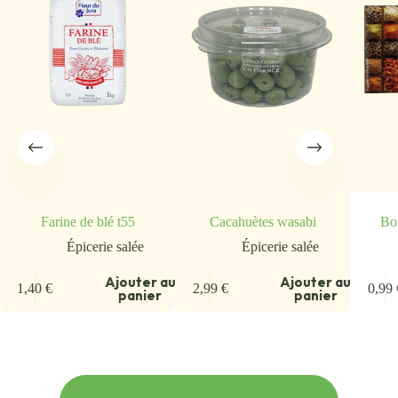
Farine de blé t55
Cacahuètes wasabi
Bo
Épicerie salée
Épicerie salée
u
Ajouter au
Ajouter au
1,40
€
2,99
€
0,99
panier
panier