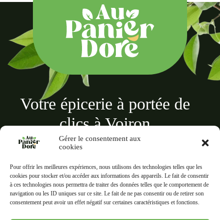
Votre épicerie à portée de
clics à Voiron
Gérer le consentement aux
cookies
Pour offrir les meilleures expériences, nous utilisons des technologies telles que les
cookies pour stocker et/ou accéder aux informations des appareils. Le fait de consentir
à ces technologies nous permettra de traiter des données telles que le comportement de
Au panier doré
navigation ou les ID uniques sur ce site. Le fait de ne pas consentir ou de retirer son
18 Rue des Terreaux, 38500 Voiron
consentement peut avoir un effet négatif sur certaines caractéristiques et fonctions.
Liens rapides
Informations