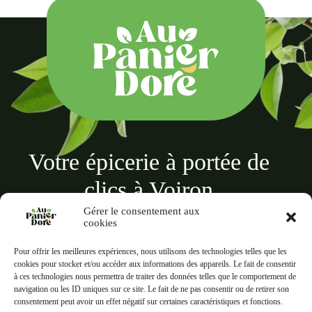
Votre épicerie à portée de
clics à Voiron
Gérer le consentement aux
cookies
Pour offrir les meilleures expériences, nous utilisons des technologies telles que les
cookies pour stocker et/ou accéder aux informations des appareils. Le fait de consentir
à ces technologies nous permettra de traiter des données telles que le comportement de
Au panier doré
navigation ou les ID uniques sur ce site. Le fait de ne pas consentir ou de retirer son
18 Rue des Terreaux, 38500 Voiron
consentement peut avoir un effet négatif sur certaines caractéristiques et fonctions.