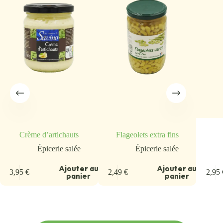
Crème d’artichauts
Flageolets extra fins
Épicerie salée
Épicerie salée
u
Ajouter au
Ajouter au
3,95
€
2,49
€
2,95
panier
panier