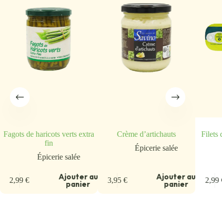
Fagots de haricots verts extra
Crème d’artichauts
Filets
fin
Épicerie salée
Épicerie salée
u
Ajouter au
Ajouter au
2,99
€
3,95
€
2,99
panier
panier