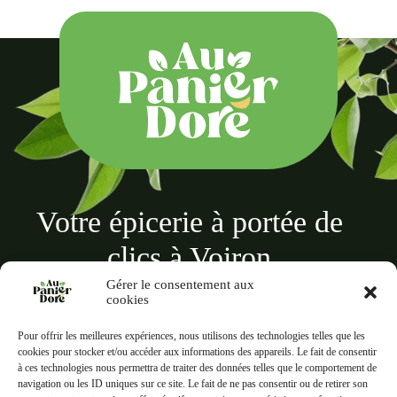
Votre épicerie à portée de
clics à Voiron
Gérer le consentement aux
cookies
Pour offrir les meilleures expériences, nous utilisons des technologies telles que les
cookies pour stocker et/ou accéder aux informations des appareils. Le fait de consentir
à ces technologies nous permettra de traiter des données telles que le comportement de
Au panier doré
navigation ou les ID uniques sur ce site. Le fait de ne pas consentir ou de retirer son
18 Rue des Terreaux, 38500 Voiron