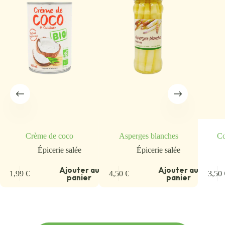
Crème de coco
Asperges blanches
Co
Épicerie salée
Épicerie salée
Ajouter au
Ajouter au
1,99
€
4,50
€
3,50
panier
panier
u