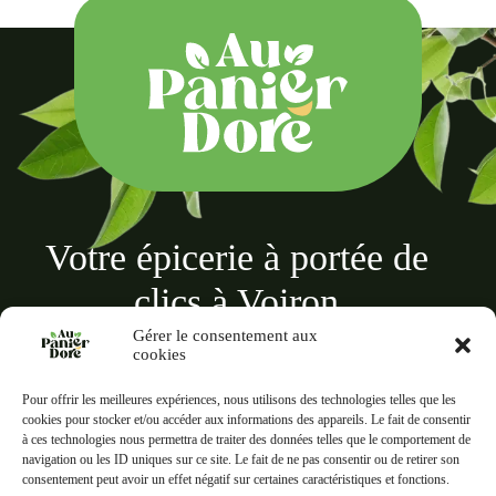
Votre épicerie à portée de
clics à Voiron
Gérer le consentement aux
cookies
Pour offrir les meilleures expériences, nous utilisons des technologies telles que les
cookies pour stocker et/ou accéder aux informations des appareils. Le fait de consentir
à ces technologies nous permettra de traiter des données telles que le comportement de
Au panier doré
navigation ou les ID uniques sur ce site. Le fait de ne pas consentir ou de retirer son
18 Rue des Terreaux, 38500 Voiron
consentement peut avoir un effet négatif sur certaines caractéristiques et fonctions.