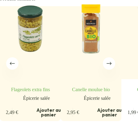
Flageolets extra fins
Canelle moulue bio
Épicerie salée
Épicerie salée
u
Ajouter au
Ajouter au
2,49
€
2,95
€
1,99
panier
panier