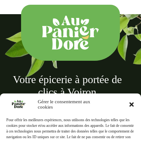
Votre épicerie à portée de
clics à Voiron
Gérer le consentement aux
cookies
Pour offrir les meilleures expériences, nous utilisons des technologies telles que les
cookies pour stocker et/ou accéder aux informations des appareils. Le fait de consentir
à ces technologies nous permettra de traiter des données telles que le comportement de
Au panier doré
navigation ou les ID uniques sur ce site. Le fait de ne pas consentir ou de retirer son
18 Rue des Terreaux, 38500 Voiron