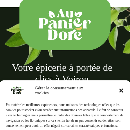
Votre épicerie à portée de
clics à Voiron
Gérer le consentement aux
cookies
Pour offrir les meilleures expériences, nous utilisons des technologies telles que les
cookies pour stocker et/ou accéder aux informations des appareils. Le fait de consentir
à ces technologies nous permettra de traiter des données telles que le comportement de
Au panier doré
navigation ou les ID uniques sur ce site. Le fait de ne pas consentir ou de retirer son
18 Rue des Terreaux, 38500 Voiron
consentement peut avoir un effet négatif sur certaines caractéristiques et fonctions.