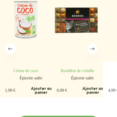
Crème de coco
Bouiillon de volaille
Épicerie salée
Épicerie salée
u
Ajouter au
Ajouter au
1,99
€
0,99
€
4,99
panier
panier