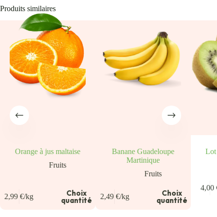
Produits similaires
Orange à jus maltaise
Banane Guadeloupe
Lot
Martinique
Fruits
Fruits
4,00
Choix
Choix
2,99
€
/kg
2,49
€
/kg
quantité
quantité