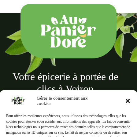
Votre épicerie à portée de
clics à Voiron
Gérer le consentement aux
cookies
Pour offrir les meilleures expériences, nous utilisons des technologies telles que les
cookies pour stocker et/ou accéder aux informations des appareils. Le fait de consentir
à ces technologies nous permettra de traiter des données telles que le comportement de
Au panier doré
navigation ou les ID uniques sur ce site. Le fait de ne pas consentir ou de retirer son
18 Rue des Terreaux, 38500 Voiron