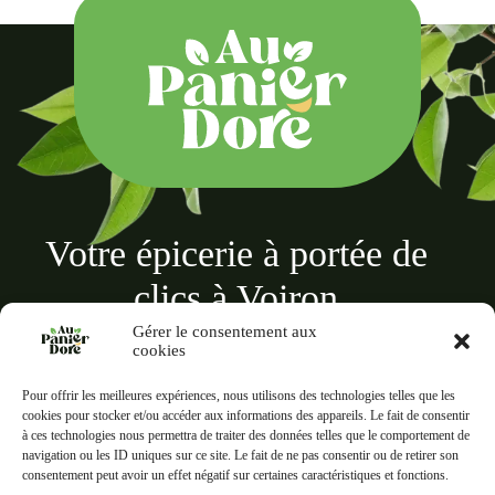
Votre épicerie à portée de
clics à Voiron
Gérer le consentement aux
cookies
Pour offrir les meilleures expériences, nous utilisons des technologies telles que les
cookies pour stocker et/ou accéder aux informations des appareils. Le fait de consentir
à ces technologies nous permettra de traiter des données telles que le comportement de
Au panier doré
navigation ou les ID uniques sur ce site. Le fait de ne pas consentir ou de retirer son
18 Rue des Terreaux, 38500 Voiron
consentement peut avoir un effet négatif sur certaines caractéristiques et fonctions.