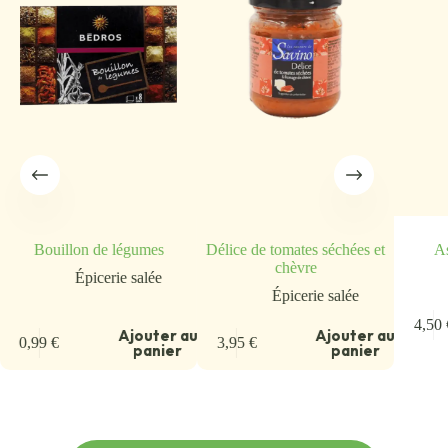
Bouillon de légumes
Délice de tomates séchées et
As
chèvre
Épicerie salée
Épicerie salée
u
4,50
Ajouter au
Ajouter au
0,99
€
3,95
€
panier
panier