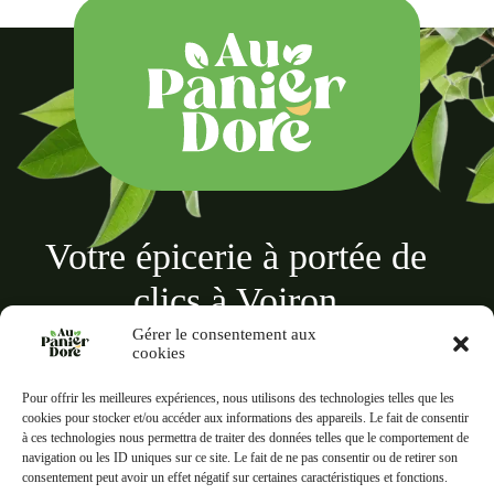
Votre épicerie à portée de
clics à Voiron
Gérer le consentement aux
cookies
Pour offrir les meilleures expériences, nous utilisons des technologies telles que les
cookies pour stocker et/ou accéder aux informations des appareils. Le fait de consentir
à ces technologies nous permettra de traiter des données telles que le comportement de
Au panier doré
navigation ou les ID uniques sur ce site. Le fait de ne pas consentir ou de retirer son
18 Rue des Terreaux, 38500 Voiron
consentement peut avoir un effet négatif sur certaines caractéristiques et fonctions.