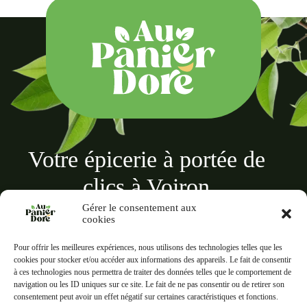
Votre épicerie à portée de
clics à Voiron
Gérer le consentement aux
cookies
Pour offrir les meilleures expériences, nous utilisons des technologies telles que les
cookies pour stocker et/ou accéder aux informations des appareils. Le fait de consentir
à ces technologies nous permettra de traiter des données telles que le comportement de
Au panier doré
navigation ou les ID uniques sur ce site. Le fait de ne pas consentir ou de retirer son
18 Rue des Terreaux, 38500 Voiron
consentement peut avoir un effet négatif sur certaines caractéristiques et fonctions.