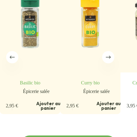
Basilic bio
Curry bio
Cr
Épicerie salée
Épicerie salée
Ajouter au
Ajouter au
2,95
€
2,95
€
3,95
panier
panier
u