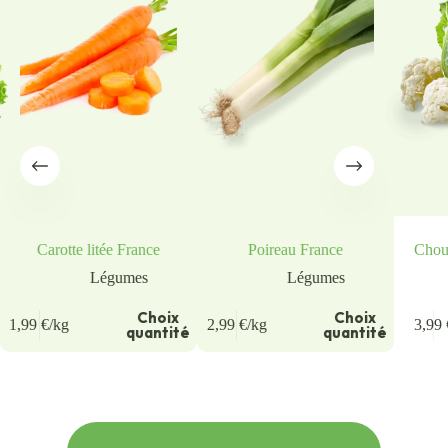
Carotte litée France
Poireau France
Chou
Légumes
Légumes
u
Choix
Choix
1,99
€
/kg
2,99
€
/kg
3,99
quantité
quantité