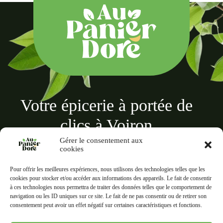
Votre épicerie à portée de
clics à Voiron
Gérer le consentement aux
cookies
Pour offrir les meilleures expériences, nous utilisons des technologies telles que les
cookies pour stocker et/ou accéder aux informations des appareils. Le fait de consentir
à ces technologies nous permettra de traiter des données telles que le comportement de
Au panier doré
navigation ou les ID uniques sur ce site. Le fait de ne pas consentir ou de retirer son
18 Rue des Terreaux, 38500 Voiron
consentement peut avoir un effet négatif sur certaines caractéristiques et fonctions.
Liens rapides
Informations