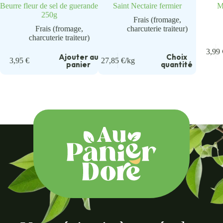
Beurre fleur de sel de guerande
Saint Nectaire fermier
M
250g
Frais (fromage,
Frais (fromage,
charcuterie traiteur)
charcuterie traiteur)
u
3,99
Ajouter au
Choix
3,95
€
27,85
€
/kg
panier
quantité