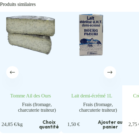
Produits similaires
Tomme Ail des Ours
Lait demi-écrémé 1L
Crè
Frais (fromage,
Frais (fromage,
charcuterie traiteur)
charcuterie traiteur)
u
Choix
Ajouter au
24,85
€
/kg
1,50
€
2,75
quantité
panier