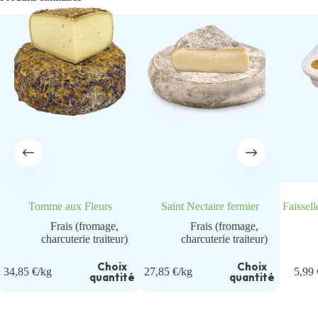
Tomme aux Fleurs
Saint Nectaire fermier
Faissel
Frais (fromage,
Frais (fromage,
charcuterie traiteur)
charcuterie traiteur)
Choix
Choix
34,85
€
/kg
27,85
€
/kg
5,99
quantité
quantité