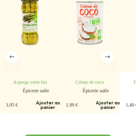
Asperge verte bio
Crème de coco
F
Épicerie salée
Épicerie salée
Ajouter au
Ajouter au
3,95
€
1,99
€
1,40
panier
panier
u