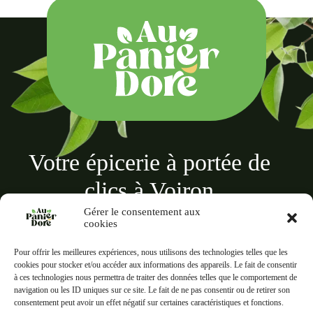
Votre épicerie à portée de
clics à Voiron
Gérer le consentement aux
cookies
Pour offrir les meilleures expériences, nous utilisons des technologies telles que les
cookies pour stocker et/ou accéder aux informations des appareils. Le fait de consentir
à ces technologies nous permettra de traiter des données telles que le comportement de
Au panier doré
navigation ou les ID uniques sur ce site. Le fait de ne pas consentir ou de retirer son
18 Rue des Terreaux, 38500 Voiron
consentement peut avoir un effet négatif sur certaines caractéristiques et fonctions.