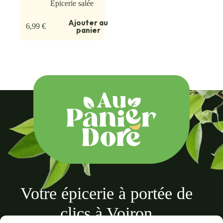
Épicerie salée
Ajouter au
6,99
€
panier
Votre épicerie à portée de
clics à Voiron